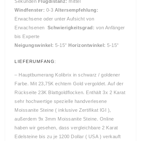
Sekunden
Flugdistanz:
mittel
Windfenster:
0-3
Altersempfehlung:
Erwachsene oder unter Aufsicht von
Erwachsenen
Schwierigkeitsgrad:
von Anfänger
bis Experte
Neigungswinkel:
5-15°
Horizontwinkel:
5-15°
LIEFERUMFANG:
– Hauptbumerang Kolibrix in schwarz / goldener
Farbe. Mit 23,75K echtem Gold vergoldet. Auf der
Rückseite 23K Blattgoldflocken. Enthält 3x 2 Karat
sehr hochwertige spezielle handverlesene
Moissanite Steine ​​( inklusive Zertifikat IGI ),
außerdem 9x 3mm Moissanite Steine. Online
haben wir gesehen, dass vergleichbare 2 Karat
Edelsteine bis zu je 1200 Dollar ( USA ) verkauft