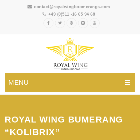
contact@royalwingboomerangs.com
+49 (0)511 -16 65 94 68
MENU
ROYAL WING BUMERANG
“KOLIBRIX”