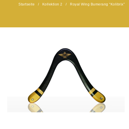
Startseite
/
Kollektion 2
/
Royal Wing Bumerang “Kolibrix”