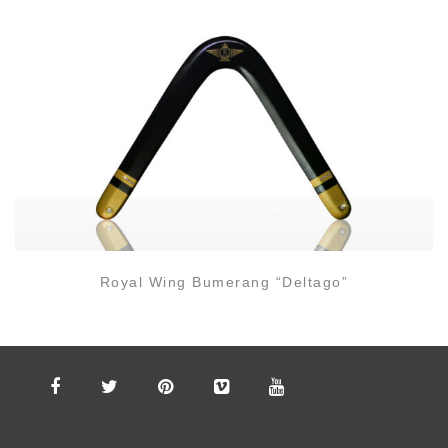
Quick View
Royal Wing Bumerang “Deltago”