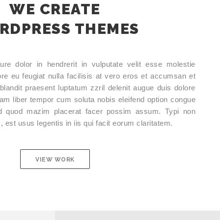
WE CREATE
RDPRESS THEMES
re dolor in hendrerit in vulputate velit esse molestie
ore eu feugiat nulla facilisis at vero eros et accumsan et
 blandit praesent luptatum zzril delenit augue duis dolore
. Nam liber tempor cum soluta nobis eleifend option congue
 id quod mazim placerat facer possim assum. Typi non
 est usus legentis in iis qui facit eorum claritatem.
VIEW WORK