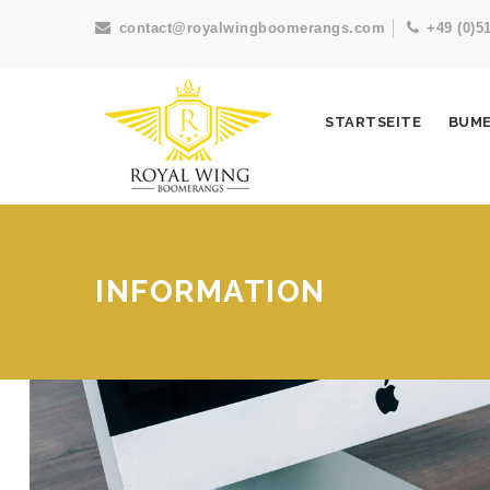
contact@royalwingboomerangs.com
+49 (0)5
STARTSEITE
BUM
INFORMATION