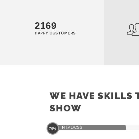
2169
HAPPY CUSTOMERS
WE HAVE SKILLS 
SHOW
HTML/CSS
70%